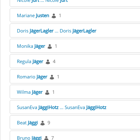
Nicole
Jurt
... Nicole
Jurt
Mariane
Justen
1
Doris
JägerLagler
... Doris
JägerLagler
Monika
Jäger
1
Regula
Jäger
4
Romario
Jäger
1
Wilma
Jäger
1
SusanEva
JäggiHotz
... SusanEva
JäggiHotz
Beat
Jäggi
9
Bruno
Jäggi
7