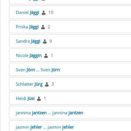
Daniel
Jäggi
10
Priska
Jäggi
2
Sandra
Jäggi
9
Nicole
Jäggin
1
Sven
Jörn
... Sven
Jörn
Schlatter
Jürg
3
Heidi
Jüsi
1
jannina
jantzen
... jannina
jantzen
jasmin
jehler
... jasmin
jehler