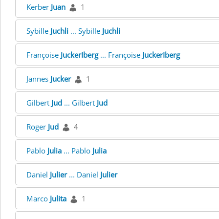
Kerber
Juan
1
Sybille
Juchli
... Sybille
Juchli
Françoise
JuckerIberg
... Françoise
JuckerIberg
Jannes
Jucker
1
Gilbert
Jud
... Gilbert
Jud
Roger
Jud
4
Pablo
Julia
... Pablo
Julia
Daniel
Julier
... Daniel
Julier
Marco
Julita
1