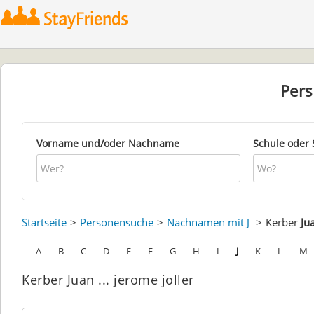
Per
Vorname und/oder Nachname
Schule oder 
Startseite
Personensuche
Nachnamen mit J
Kerber
Ju
A
B
C
D
E
F
G
H
I
J
K
L
M
Kerber Juan ... jerome joller