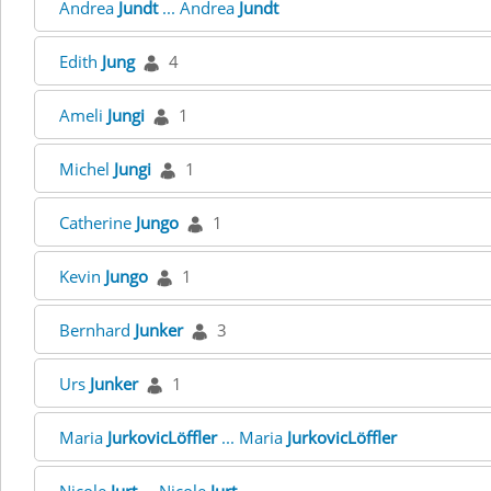
Andrea
Jundt
... Andrea
Jundt
Edith
Jung
4
Ameli
Jungi
1
Michel
Jungi
1
Catherine
Jungo
1
Kevin
Jungo
1
Bernhard
Junker
3
Urs
Junker
1
Maria
JurkovicLöffler
... Maria
JurkovicLöffler