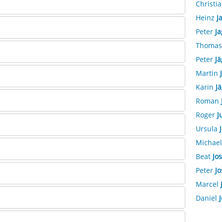
Christi
Heinz
J
Peter
Ja
Thoma
Peter
Jä
Martin
Karin
J
Roman
Roger
J
Ursula
Michae
Beat
Jos
Peter
Jo
Marcel
Daniel