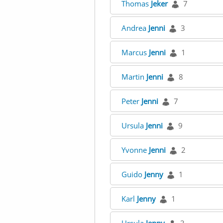
Thomas
Jeker
7
Andrea
Jenni
3
Marcus
Jenni
1
Martin
Jenni
8
Peter
Jenni
7
Ursula
Jenni
9
Yvonne
Jenni
2
Guido
Jenny
1
Karl
Jenny
1