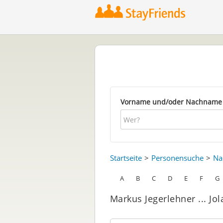
Vorname und/oder Nachname
Startseite
Personensuche
Na
A
B
C
D
E
F
G
Markus Jegerlehner ... Jol