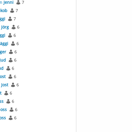
an
Jenni
7
akob
7
ggi
7
s
Jörg
6
ggi
6
Jäggi
6
äger
6
Jud
6
ud
6
Jost
6
l
Jost
6
t
6
ss
6
Joss
6
Joss
6