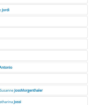
e
Jordi
Antonio
. Susanne
JossMorgenthaler
atharina
Jossi