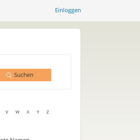
Einloggen
Suchen
V
W
X
Y
Z