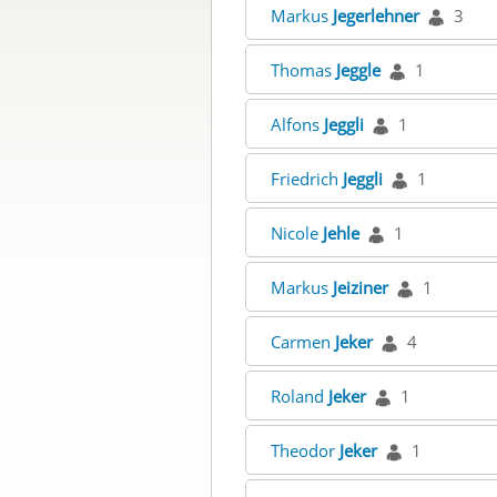
Markus
Jegerlehner
3
Thomas
Jeggle
1
Alfons
Jeggli
1
Friedrich
Jeggli
1
Nicole
Jehle
1
Markus
Jeiziner
1
Carmen
Jeker
4
Roland
Jeker
1
Theodor
Jeker
1