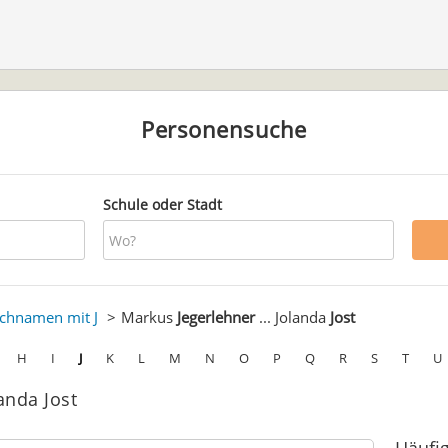
Personensuche
Schule oder Stadt
chnamen mit J
Markus
Jegerlehner
... Jolanda
Jost
H
I
J
K
L
M
N
O
P
Q
R
S
T
U
anda Jost