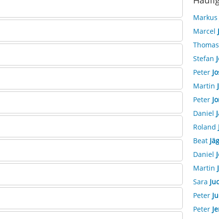
Häufi
Marku
Marcel
Thoma
Stefan
J
Peter
Jo
Martin
Peter
Jo
Daniel
J
Roland
Beat
Jäg
Daniel
J
Martin
Sara
Ju
Peter
Ju
Peter
Je