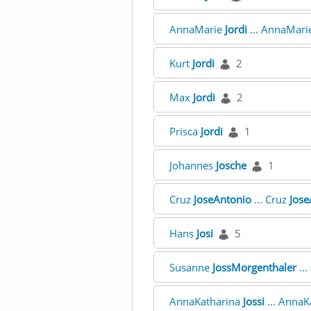
AnnaMarie
Jordi
... AnnaMari
Kurt
Jordi
2
Max
Jordi
2
Prisca
Jordi
1
Johannes
Josche
1
Cruz
JoseAntonio
... Cruz
Jose
Hans
Josi
5
Susanne
JossMorgenthaler
..
AnnaKatharina
Jossi
... AnnaK