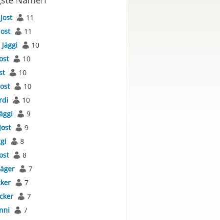
gste Namen
s
Jost
11
Jost
11
s
Jäggi
10
ost
10
st
10
Jost
10
rdi
10
äggi
9
Jost
9
gi
8
ost
8
Jäger
7
cker
7
cker
7
nni
7