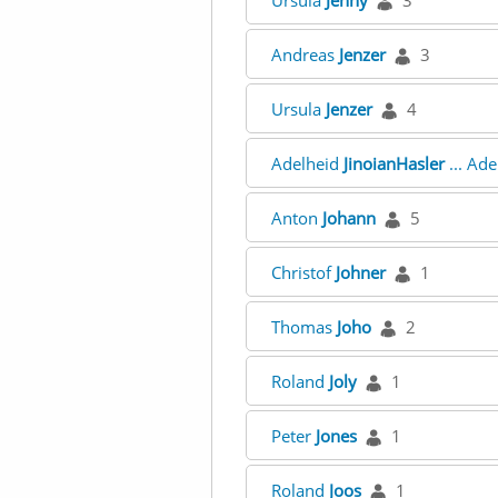
Ursula
Jenny
3
Andreas
Jenzer
3
Ursula
Jenzer
4
Adelheid
JinoianHasler
... Ad
Anton
Johann
5
Christof
Johner
1
Thomas
Joho
2
Roland
Joly
1
Peter
Jones
1
Roland
Joos
1