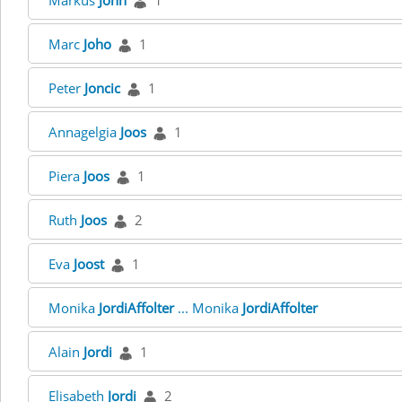
Markus
John
1
Marc
Joho
1
Peter
Joncic
1
Annagelgia
Joos
1
Piera
Joos
1
Ruth
Joos
2
Eva
Joost
1
Monika
JordiAffolter
... Monika
JordiAffolter
Alain
Jordi
1
Elisabeth
Jordi
2