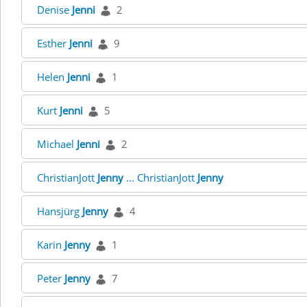
Denise
Jenni
2
Esther
Jenni
9
Helen
Jenni
1
Kurt
Jenni
5
Michael
Jenni
2
ChristianJott
Jenny
... ChristianJott
Jenny
Hansjürg
Jenny
4
Karin
Jenny
1
Peter
Jenny
7