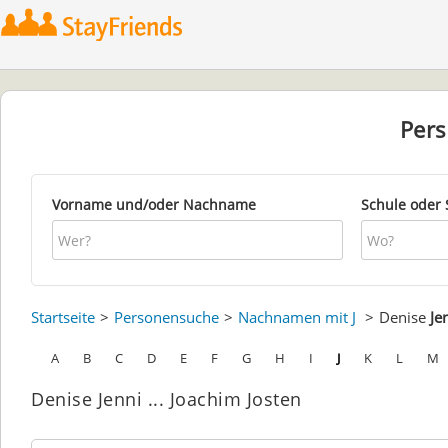
Per
Vorname und/oder Nachname
Schule oder 
Startseite
Personensuche
Nachnamen mit J
Denise
Je
A
B
C
D
E
F
G
H
I
J
K
L
M
Denise Jenni ... Joachim Josten