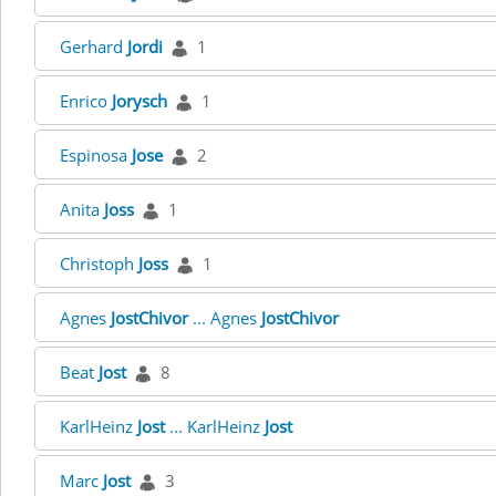
Gerhard
Jordi
1
Enrico
Jorysch
1
Espinosa
Jose
2
Anita
Joss
1
Christoph
Joss
1
Agnes
JostChivor
... Agnes
JostChivor
Beat
Jost
8
KarlHeinz
Jost
... KarlHeinz
Jost
Marc
Jost
3