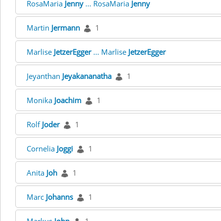
RosaMaria
Jenny
... RosaMaria
Jenny
Martin
Jermann
1
Marlise
JetzerEgger
... Marlise
JetzerEgger
Jeyanthan
Jeyakananatha
1
Monika
Joachim
1
Rolf
Joder
1
Cornelia
Joggi
1
Anita
Joh
1
Marc
Johanns
1