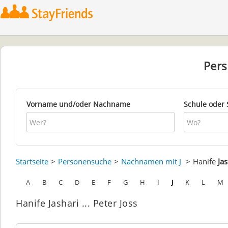
Per
Vorname und/oder Nachname
Schule oder 
Startseite
Personensuche
Nachnamen mit J
Hanife
Jas
A
B
C
D
E
F
G
H
I
J
K
L
M
Hanife Jashari ... Peter Joss