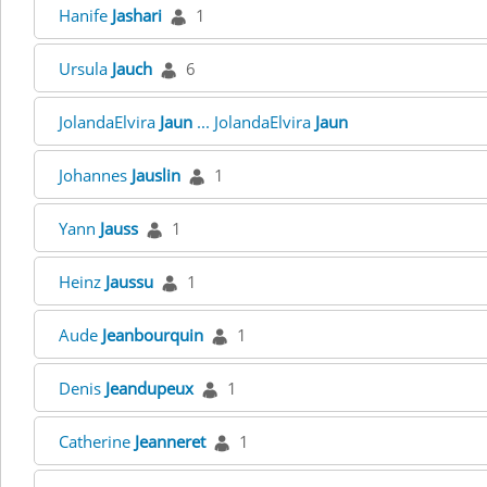
Hanife
Jashari
1
Ursula
Jauch
6
JolandaElvira
Jaun
... JolandaElvira
Jaun
Johannes
Jauslin
1
Yann
Jauss
1
Heinz
Jaussu
1
Aude
Jeanbourquin
1
Denis
Jeandupeux
1
Catherine
Jeanneret
1