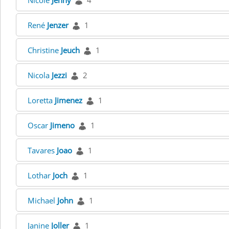
Nicole
Jenny
4
René
Jenzer
1
Christine
Jeuch
1
Nicola
Jezzi
2
Loretta
Jimenez
1
Oscar
Jimeno
1
Tavares
Joao
1
Lothar
Joch
1
Michael
John
1
Janine
Joller
1