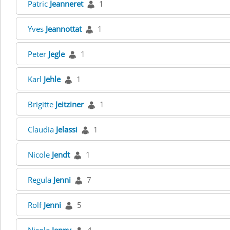
Patric
Jeanneret
1
Yves
Jeannottat
1
Peter
Jegle
1
Karl
Jehle
1
Brigitte
Jeitziner
1
Claudia
Jelassi
1
Nicole
Jendt
1
Regula
Jenni
7
Rolf
Jenni
5