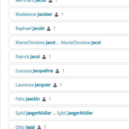
Bernhard
Jacob
1
Madeleine
Jacober
1
Raphael
Jacobi
1
MarieChristine
Jacot
... MarieChristine
Jacot
Patrick
Jacot
1
Cucuzza
Jacqueline
1
Laurence
Jacquier
1
Felix
Jaeckln
1
Sybil
JaegerMüller
... Sybil
JaegerMüller
Otto
Jaggi
1