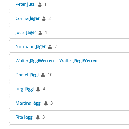
Peter
Jutzi
1
Corina
Jäger
2
Josef
Jäger
1
Normann
Jäger
2
Walter
JäggiWerren
... Walter
JäggiWerren
Daniel
Jäggi
10
Jürg
Jäggi
4
Martina
Jäggi
3
Rita
Jäggi
3