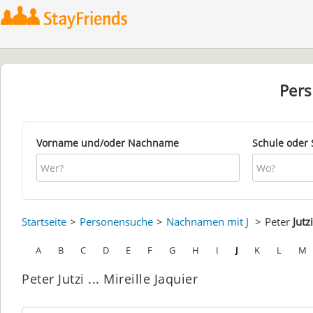
Per
Vorname und/oder Nachname
Schule oder 
Startseite
Personensuche
Nachnamen mit J
Peter
Jutzi
A
B
C
D
E
F
G
H
I
J
K
L
M
Peter Jutzi ... Mireille Jaquier