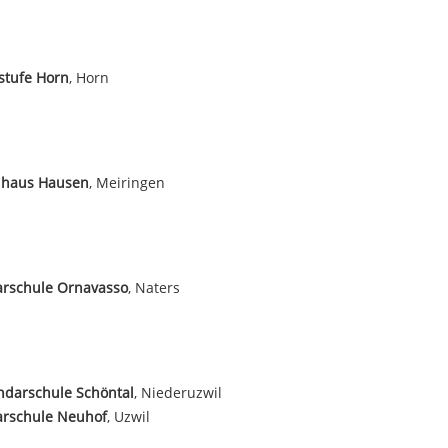
stufe Horn
, Horn
lhaus Hausen
, Meiringen
arschule Ornavasso
, Naters
ndarschule Schöntal
, Niederuzwil
arschule Neuhof
, Uzwil