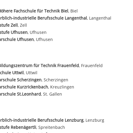
öhere Fachschule für Technik Biel
, Biel
blich-industrielle Berufsschule Langenthal
, Langenthal
tufe Zell
, Zell
stufe Ufhusen
, Ufhusen
arschule Ufhusen
, Ufhusen
ildungszentrum für Technik Frauenfeld
, Frauenfeld
chule Uttwil
, Uttwil
arschule Scherzingen
, Scherzingen
arschule Kurzrickenbach
, Kreuzlingen
rschule St.Leonhard
, St. Gallen
blich-industrielle Berufsschule Lenzburg
, Lenzburg
tufe Rebenägertli
, Spreitenbach