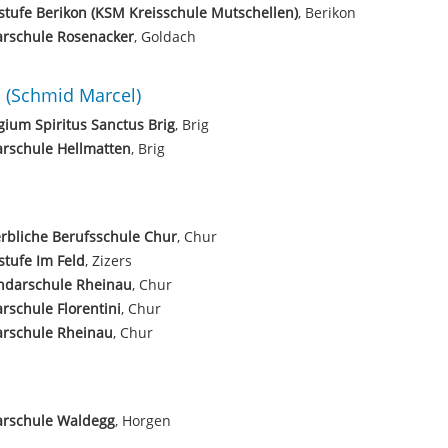
tufe Berikon (KSM Kreisschule Mutschellen)
, Berikon
arschule Rosenacker
, Goldach
(Schmid Marcel)
gium Spiritus Sanctus Brig
, Brig
rschule Hellmatten
, Brig
rbliche Berufsschule Chur
, Chur
tufe Im Feld
, Zizers
ndarschule Rheinau
, Chur
rschule Florentini
, Chur
arschule Rheinau
, Chur
arschule Waldegg
, Horgen