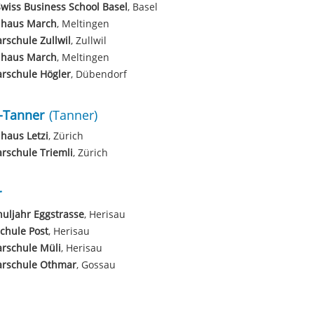
wiss Business School Basel
, Basel
lhaus March
, Meltingen
rschule Zullwil
, Zullwil
lhaus March
, Meltingen
rschule Högler
, Dübendorf
-Tanner
(Tanner)
haus Letzi
, Zürich
rschule Triemli
, Zürich
r
huljahr Eggstrasse
, Herisau
chule Post
, Herisau
rschule Müli
, Herisau
arschule Othmar
, Gossau