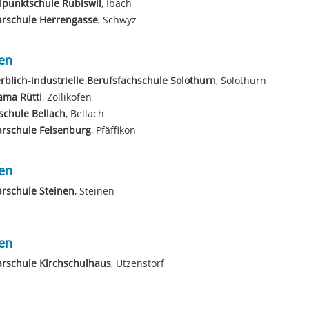
lpunktschule Rubiswil
, Ibach
arschule Herrengasse
, Schwyz
en
blich-industrielle Berufsfachschule Solothurn
, Solothurn
ama Rütti
, Zollikofen
schule Bellach
, Bellach
arschule Felsenburg
, Pfäffikon
en
rschule Steinen
, Steinen
en
rschule Kirchschulhaus
, Utzenstorf