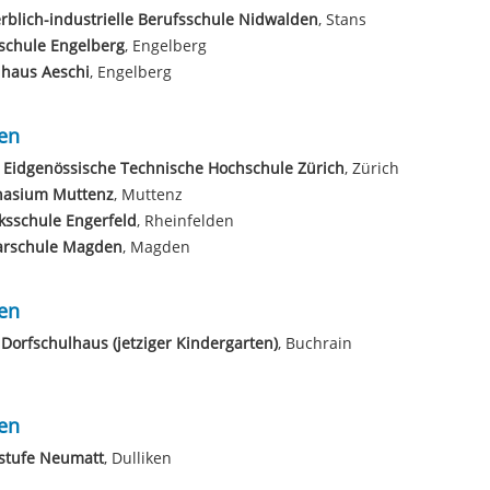
blich-industrielle Berufsschule Nidwalden
, Stans
sschule Engelberg
, Engelberg
lhaus Aeschi
, Engelberg
en
 Eidgenössische Technische Hochschule Zürich
, Zürich
asium Muttenz
, Muttenz
ksschule Engerfeld
, Rheinfelden
arschule Magden
, Magden
en
 Dorfschulhaus (jetziger Kindergarten)
, Buchrain
en
stufe Neumatt
, Dulliken