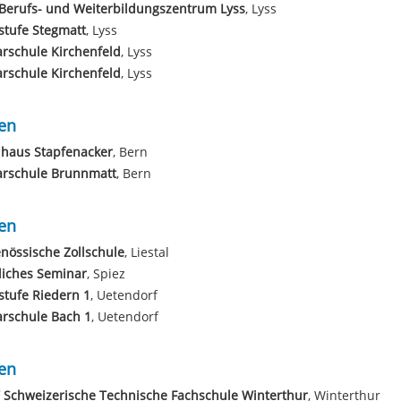
Berufs- und Weiterbildungszentrum Lyss
, Lyss
stufe Stegmatt
, Lyss
rschule Kirchenfeld
, Lyss
rschule Kirchenfeld
, Lyss
en
lhaus Stapfenacker
, Bern
arschule Brunnmatt
, Bern
en
nössische Zollschule
, Liestal
liches Seminar
, Spiez
tufe Riedern 1
, Uetendorf
rschule Bach 1
, Uetendorf
en
 Schweizerische Technische Fachschule Winterthur
, Winterthur