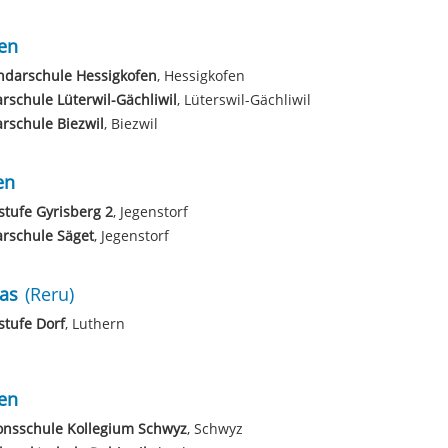
en
ndarschule Hessigkofen
, Hessigkofen
rschule Lüterwil-Gächliwil
, Lüterswil-Gächliwil
rschule Biezwil
, Biezwil
en
tufe Gyrisberg 2
, Jegenstorf
rschule Säget
, Jegenstorf
as
(Reru)
tufe Dorf
, Luthern
en
onsschule Kollegium Schwyz
, Schwyz