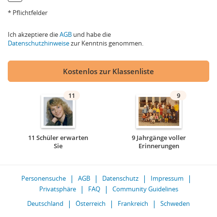
* Pflichtfelder
Ich akzeptiere die
AGB
und habe die
Datenschutzhinweise
zur Kenntnis genommen.
Kostenlos zur Klassenliste
11
9
11 Schüler erwarten
9 Jahrgänge voller
Sie
Erinnerungen
Personensuche
AGB
Datenschutz
Impressum
Privatsphäre
FAQ
Community Guidelines
Deutschland
Österreich
Frankreich
Schweden