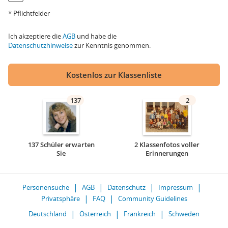
* Pflichtfelder
Ich akzeptiere die
AGB
und habe die
Datenschutzhinweise
zur Kenntnis genommen.
Kostenlos zur Klassenliste
137
2
137 Schüler erwarten
2 Klassenfotos voller
Sie
Erinnerungen
Personensuche
AGB
Datenschutz
Impressum
Privatsphäre
FAQ
Community Guidelines
Deutschland
Österreich
Frankreich
Schweden