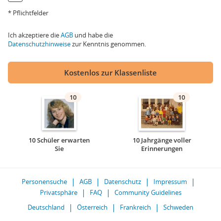
* Pflichtfelder
Ich akzeptiere die
AGB
und habe die
Datenschutzhinweise
zur Kenntnis genommen.
Kostenlos zur Klassenliste
10
10
10 Schüler erwarten
10 Jahrgänge voller
Sie
Erinnerungen
Personensuche
AGB
Datenschutz
Impressum
Privatsphäre
FAQ
Community Guidelines
Deutschland
Österreich
Frankreich
Schweden