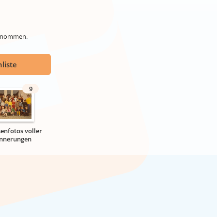
genommen.
liste
9
senfotos voller
innerungen