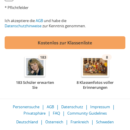
* Pflichtfelder
Ich akzeptiere die
AGB
und habe die
Datenschutzhinweise
zur Kenntnis genommen.
Kostenlos zur Klassenliste
183
8
183 Schüler erwarten
8 Klassenfotos voller
Sie
Erinnerungen
Personensuche
AGB
Datenschutz
Impressum
Privatsphäre
FAQ
Community Guidelines
Deutschland
Österreich
Frankreich
Schweden