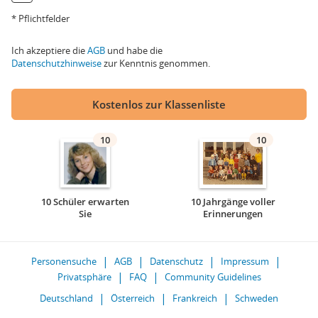
* Pflichtfelder
Ich akzeptiere die
AGB
und habe die
Datenschutzhinweise
zur Kenntnis genommen.
Kostenlos zur Klassenliste
10
10
10 Schüler erwarten
10 Jahrgänge voller
Sie
Erinnerungen
Personensuche
AGB
Datenschutz
Impressum
Privatsphäre
FAQ
Community Guidelines
Deutschland
Österreich
Frankreich
Schweden