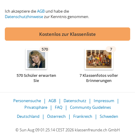
Ich akzeptiere die
AGB
und habe die
Datenschutzhinweise
zur Kenntnis genommen.
Kostenlos zur Klassenliste
570
7
570 Schüler erwarten
7 Klassenfotos voller
Sie
Erinnerungen
Personensuche
AGB
Datenschutz
Impressum
Privatsphäre
FAQ
Community Guidelines
Deutschland
Österreich
Frankreich
Schweden
© Sun Aug 09 01:25:14 CEST 2026 klassenfreunde.ch GmbH