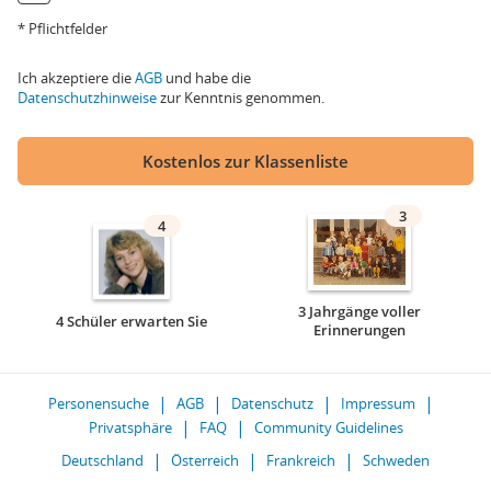
* Pflichtfelder
Ich akzeptiere die
AGB
und habe die
Datenschutzhinweise
zur Kenntnis genommen.
Kostenlos zur Klassenliste
3
4
3 Jahrgänge voller
4 Schüler erwarten Sie
Erinnerungen
Personensuche
AGB
Datenschutz
Impressum
Privatsphäre
FAQ
Community Guidelines
Deutschland
Österreich
Frankreich
Schweden