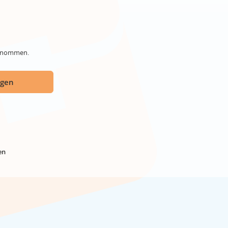
genommen.
ügen
en