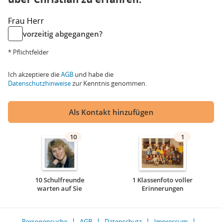
Frau
Herr
vorzeitig abgegangen?
* Pflichtfelder
Ich akzeptiere die
AGB
und habe die
Datenschutzhinweise
zur Kenntnis genommen.
Als Kontakt hinzufügen
10
1
10 Schulfreunde
1 Klassenfoto voller
warten auf Sie
Erinnerungen
Personensuche
AGB
Datenschutz
Impressum