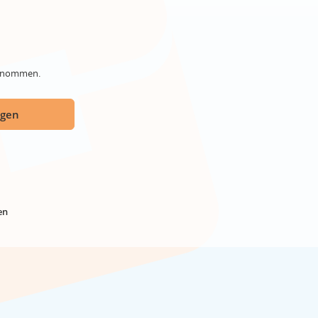
genommen.
ügen
en