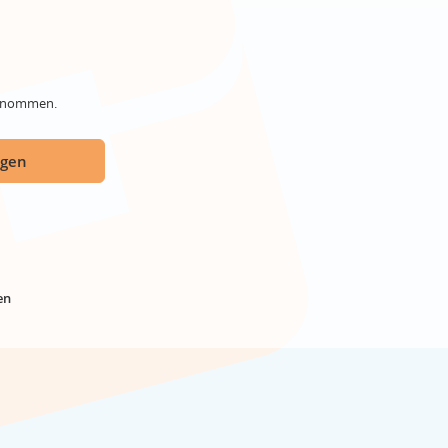
genommen.
ügen
en