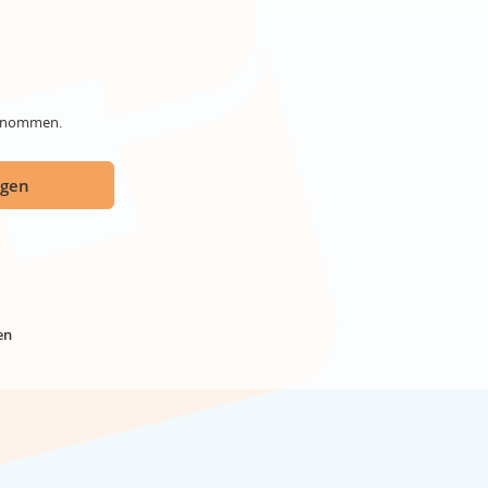
genommen.
ügen
en