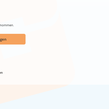
genommen.
ügen
en