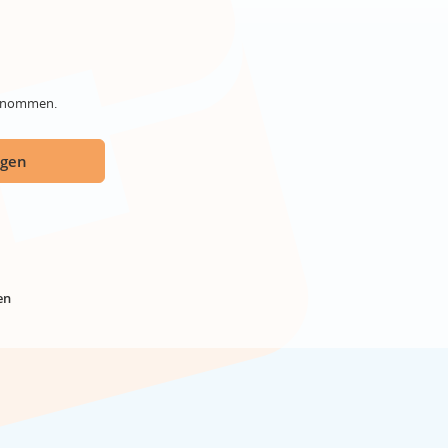
genommen.
ügen
en