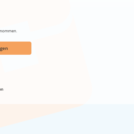
genommen.
ügen
en