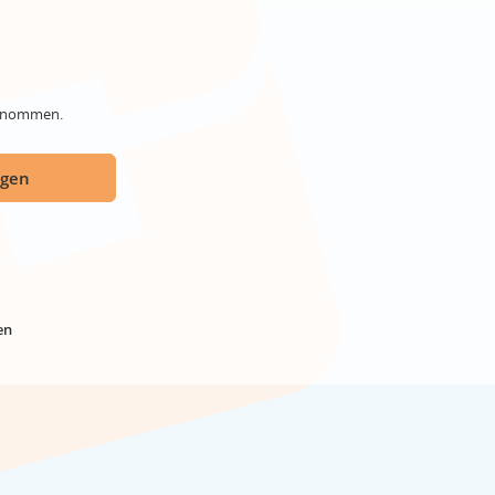
genommen.
ügen
en