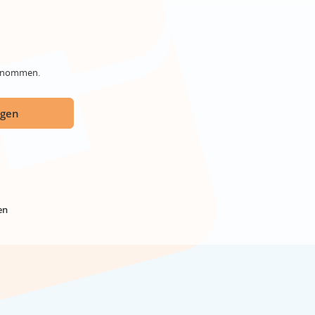
genommen.
ügen
en