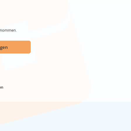
genommen.
ügen
en