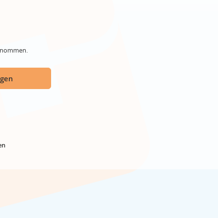
genommen.
ügen
en