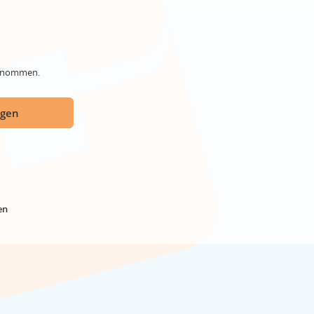
genommen.
ügen
en