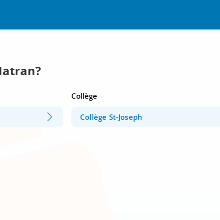
Matran?
Collège
Collège St-Joseph